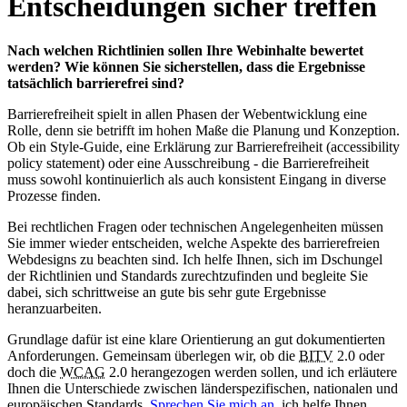
Entscheidungen sicher treffen
Nach welchen Richtlinien sollen Ihre Webinhalte bewertet
werden? Wie können Sie sicherstellen, dass die Ergebnisse
tatsächlich barrierefrei sind?
Barrierefreiheit spielt in allen Phasen der Webentwicklung eine
Rolle, denn sie betrifft im hohen Maße die Planung und Konzeption.
Ob ein
Style
-
Guide
, eine Erklärung zur Barrierefreiheit (
accessibility
policy statement
) oder eine Ausschreibung - die Barrierefreiheit
muss sowohl kontinuierlich als auch konsistent Eingang in diverse
Prozesse finden.
Bei rechtlichen Fragen oder technischen Angelegenheiten müssen
Sie immer wieder entscheiden, welche Aspekte des barrierefreien
Webdesigns zu beachten sind. Ich helfe Ihnen, sich im Dschungel
der Richtlinien und Standards zurechtzufinden und begleite Sie
dabei, sich schrittweise an gute bis sehr gute Ergebnisse
heranzuarbeiten.
Grundlage dafür ist eine klare Orientierung an gut dokumentierten
Anforderungen. Gemeinsam überlegen wir, ob die
BITV
2.0 oder
doch die
WCAG
2.0 herangezogen werden sollen, und ich erläutere
Ihnen die Unterschiede zwischen länderspezifischen, nationalen und
europäischen Standards.
Sprechen Sie mich an
, ich helfe Ihnen,